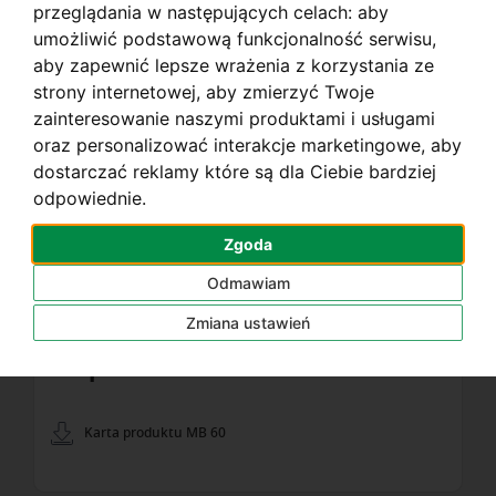
przeglądania w następujących celach:
aby
umożliwić podstawową funkcjonalność serwisu
,
aby zapewnić lepsze wrażenia z korzystania ze
Głębokość
69 mm
strony internetowej
,
aby zmierzyć Twoje
skrzydła
zainteresowanie naszymi produktami i usługami
oraz personalizować interakcje marketingowe
,
aby
dostarczać reklamy które są dla Ciebie bardziej
Uf
od 2,0 W/m2K
odpowiednie
.
Zgoda
Odmawiam
Zmiana ustawień
Do pobrania
Karta produktu MB 60