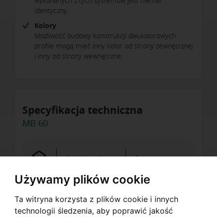
wykonanych z tych systemów jest niemal
identyczny.
Kolory
Możliwość budowy konstrukcji dwukolorowych:
profile mogą mieć inny kolor od strony zewnętrznej
i inny od strony wewnętrzne.
Specyfikacja techniczna
MB 60
Liczba komór
3
Używamy plików cookie
Ta witryna korzysta z plików cookie i innych
Głębokość ramy
60 mm
technologii śledzenia, aby poprawić jakość