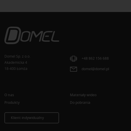
Domel Sp. z o.o.
+48 862 156 688
Akademicka 4
18-400 Łomża
domel@domel.pl
O nas
Materiały wideo
Produkty
Do pobrania
Klient indywidualny