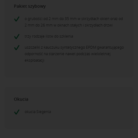
Pakiet szybowy
o grubości od 2 mm do 35 mm w skrzydłach okien oraz od
2 mm do 26 mm w oknach stałych i skrzydłach drzwi
trzy rodzaje listw do szklenia
uszczelki z kauczuku syntetycznego EPDM gwarantującego
odporność na starzenie nawet podczas wieloletniej
eksploatacji
Okucia
okucia Siegenia