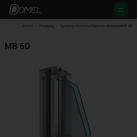
Skip
to
main
content
Home
Produkty
Systemy Aluminiowe
Okienno-drzwiowe
MB 60
MB 60